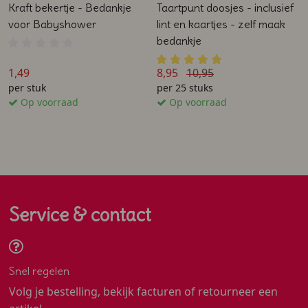
Kraft bekertje - Bedankje
Taartpunt doosjes - inclusief
voor Babyshower
lint en kaartjes - zelf maak
bedankje
1,49
8,95
10,95
per stuk
per 25 stuks
Op voorraad
Op voorraad
Service & contact
Snel regelen
Volg je bestelling, bekijk facturen of retourneer een