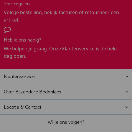
Snel regelen
Volg je bestelling, bekijk facturen of retourneer een
artikel.
Heb je ons nodig?
We helpen je graag.
Onze klantenservice
is de hele
dag open.
Klantenservice
Over Bijzondere Bedankjes
Locatie & Contact
Wil je ons volgen?