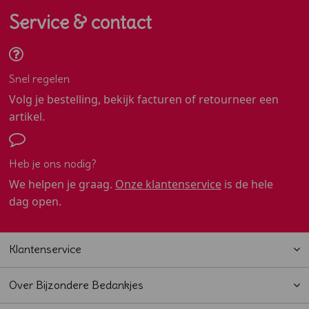
Service & contact
Snel regelen
Volg je bestelling, bekijk facturen of retourneer een
artikel.
Heb je ons nodig?
We helpen je graag.
Onze klantenservice
is de hele
dag open.
Klantenservice
Over Bijzondere Bedankjes