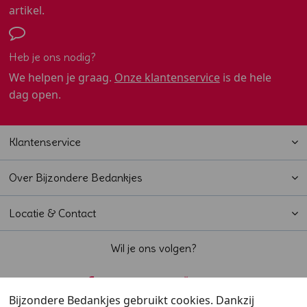
artikel.
Heb je ons nodig?
We helpen je graag.
Onze klantenservice
is de hele
dag open.
Klantenservice
Over Bijzondere Bedankjes
Locatie & Contact
Wil je ons volgen?
Bijzondere Bedankjes gebruikt cookies. Dankzij