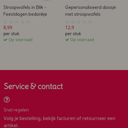
Stroopwafels in Blik -
Gepersonaliseerd doosje
Feestdagen bedankje
met stroopwafels
8,99
12,9
per stuk
per stuk
Op voorraad
Op voorraad
Service & contact
Snel regelen
Volg je bestelling, bekijk facturen of retourneer een
artikel.