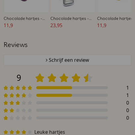
Chocolade hartjes -
Chocolade hartjes -
Chocolade hartjes 
Paars - Snoep - 1 kg
11,9
Zilver - Snoep - 1 kg
23,95
Kleuren Mix - Snoep 
11,9
kg
Reviews
Schrijf een review
9
1
1
0
0
0
Leuke hartjes