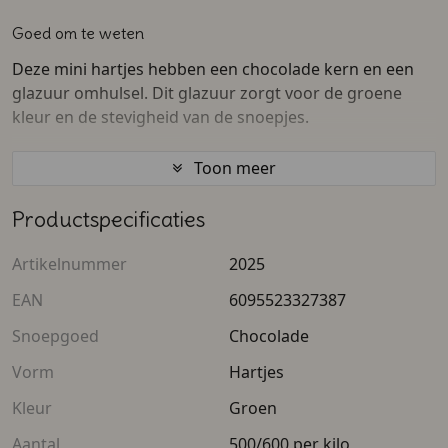
Goed om te weten
Deze mini hartjes hebben een chocolade kern en een
glazuur omhulsel. Dit glazuur zorgt voor de groene
kleur en de stevigheid van de snoepjes.
Verder is het goed om te weten dat we deze
Toon meer
chocolaatjes verkopen per kilogram.
Productspecificaties
Ingrediënten
Artikelnummer
2025
Binnenkant: donkere chocolade (suiker, minimaal
47% cacaomassa, cacaoboter, soja lecithine, natuurlijke
EAN
6095523327387
vanille).
Snoepgoed
Chocolade
Buitenkant: suiker, rijstzetmeel, emulgator: arabische
Vorm
Hartjes
gom, glansmiddel: carnaubawas.
Kleur
Groen
Allergenen
Aantal
500/600 per kilo