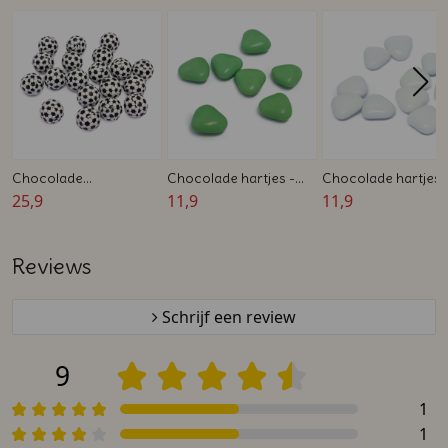
Chocolade
Chocolade hartjes -
Chocolade hartjes 
voetballetjes - Melk -
25,9
Groen - Snoep - 1 kg
11,9
Wit - Snoep - 1 kg
11,9
Champions - 900 gram
Reviews
Schrijf een review
9
1
1