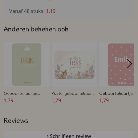
Vanaf 48 stuks:
1,19
Anderen bekeken ook
Geboortekaartje
Pastel geboortekaartje
Geboortekaartje
jongen pastelgroen
1,79
meisje met hertje en
1,79
meisje met roze har
1,79
met lief wolkje A6
konijntje – Liggend A6
en witte letters A6
verticaal dubbelzijdig
met ronde hoeken
verticaal dubbelzijd
Reviews
met ronde hoeken
dubbelzijdig
met ronde hoeken
Schrijf een review