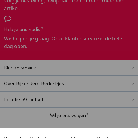
Volg je bestelling, bekijk facturen of retourneer een
artikel.
Heb je ons nodig?
We helpen je graag.
Onze klantenservice
is de hele
dag open.
Klantenservice
Over Bijzondere Bedankjes
Locatie & Contact
Wil je ons volgen?