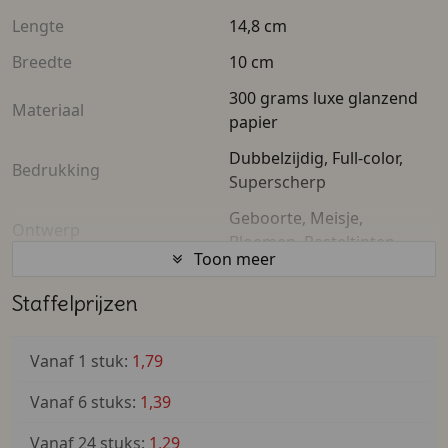
Lengte
14,8 cm
Breedte
10 cm
300 grams luxe glanzend
Materiaal
papier
Dubbelzijdig, Full-color,
Bedrukking
Superscherp
Geboorte, Meisje,
Ontwerp
Bloemen, Pasteltinten
Toon meer
Formaat
A6 (10 x 14,8 cm)
Staffelprijzen
Personalisatie
Tekst, Naam, Namen
Levering
Kant & klaar geleverd
Vanaf 1 stuk:
1,79
Toepassing
Geboorte
Vanaf 6 stuks:
1,39
Vanaf 24 stuks:
1,29