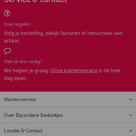
Snel regelen
Volg je bestelling, bekijk facturen of retourneer een
artikel.
Heb je ons nodig?
We helpen je graag.
Onze klantenservice
is de hele
dag open.
Klantenservice
Over Bijzondere Bedankjes
Locatie & Contact