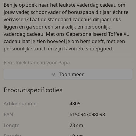
Ben je op zoek naar het leukste vaderdag cadeau om
jouw vader, schoonvader of bonuspapa dit jaar écht te
verrassen? Laat de standaard cadeaus dit jaar links
liggen en ga voor een smakelijk en persoonlijk
vaderdag cadeau! Met ons Gepersonaliseerd Toffee XL
cadeau laat je zien hoeveel je om hem geeft, met een
persoonlijke touch én zijn favoriete snoepgoed.
Een Uniek Cadeau voor Papa
Toon meer
Voor de vader die alles al lijkt te hebben, is een
gepersonaliseerd vaderdag cadeau de absolute
Productspecificaties
winnaar. Deze opvallende XL verrassingsbox is hét
perfecte vaderdag kado. Zoals je mooi kunt zien op de
Artikelnummer
4805
afbeelding kun je de bovenkant van de kubus volledig
laten bedrukken met jullie eigen favoriete herinnering
EAN
6150947098098
en een persoonlijke boodschap, zoals "Fijne Vaderdag".
Lengte
23 cm
Zodra hij de deksel van dit originele foto cadeau