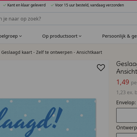
Kant en klaar geleverd
Voor 15 uur besteld, vandaag verzonden
nnen Bijzondere Bedankjes
doelgroep
Op productsoort
Persoonlijk & g
Geslaagd kaart - Zelf te ontwerpen - Ansichtkaart
Geslaag
Ansich
1,49
pe
1,23 ex. 
Envelop:
Ontwerp