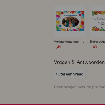
Felicitatie kaartje
Afstudeer
examen (300g luxe)
daag nog je eigen geslaagd
Verjaardagskaart -
Beterscha
Zelf te ontwerpen -
1,49
Zelf te on
1,49
Ansichtkaart
Ansichtka
Vragen & Antwoorden
Stel een vraag
Geen vragen over dit produc