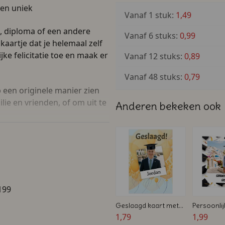
 en uniek
Vanaf 1 stuk:
1,49
n, diploma of een andere
Vanaf 6 stuks:
0,99
kaartje dat je helemaal zelf
ke felicitatie toe en maak er
Vanaf 12 stuks:
0,89
Vanaf 48 stuks:
0,79
 een originele manier zien
lie en vrienden, of om uit te
Anderen bekeken ook
tje:
ol, diploma, studie of cursus
199
 eigen maakt
Geslaagd kaart met
Persoonli
loemen
foto en naam –
1,79
Kaartje m
1,99