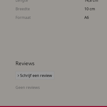
Lengte
14,8 cm
Altijd een uniek en persoonlijk kaartje
Breedte
10 cm
Zo maak je het feestje nóg specialer: ontwerp van
Formaat
A6
kaartje!
Reviews
Schrijf een review
Geen reviews