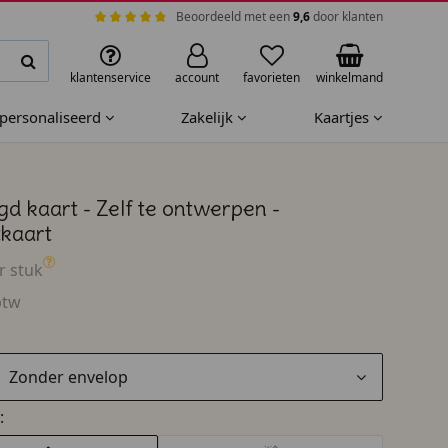
Beoordeeld met een
9,6
door klanten
klantenservice
account
favorieten
winkelmand
epersonaliseerd
Zakelijk
Kaartjes
d kaart - Zelf te ontwerpen -
tkaart
r stuk
btw
Zonder envelop
: