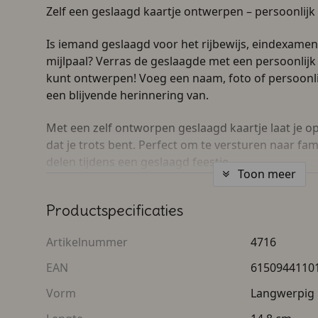
Zelf een geslaagd kaartje ontwerpen – persoonlijk
Is iemand geslaagd voor het rijbewijs, eindexame
mijlpaal? Verras de geslaagde met een persoonlijk 
kunt ontwerpen! Voeg een naam, foto of persoonlij
een blijvende herinnering van.
Met een zelf ontworpen geslaagd kaartje laat je op
dat je trots bent. Perfect om te versturen naar fami
delen tijdens een geslaagd feestje.
Toon meer
Voordelen van een zelf te ontwerpen geslaagd kaar
Productspecificaties
Zelf online ontwerpen met naam, foto en tekst
Artikelnummer
4716
Geschikt voor alle gelegenheden: rijbewijs, scho
EAN
6150944110
Origineel en feestelijk ontwerp dat je helemaal
Vorm
Langwerpig
Leuk om mee te geven bij een cadeau of bos b