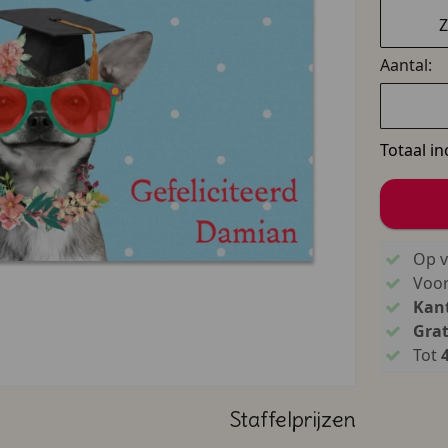
Z
Aantal:
Totaal in
Op v
Voo
Kant
Grat
Tot
Staffelprijzen