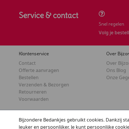
Service & contact
Snel regelen
Volg je bestel
Klantenservice
Over Bijzo
Contact
Over Bijz
Offerte aanvragen
Ons Blog
Bestellen
Onze Geg
Verzenden & Bezorgen
Retourneren
Voorwaarden
Bijzondere Bedankjes gebruikt cookies. Dankzij s
leuker en persoonlijker. Je kunt persoonlijke cooki