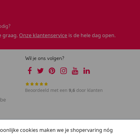
odig?
e graag.
Onze klantenservice
is de hele dag open.
Wil je ons volgen?
Beoordeeld met een
9,6
door klanten
.be
rsoonlijke cookies maken we je shopervaring nóg