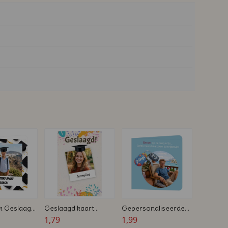
jk Geslaagd
Geslaagd kaart
Gepersonaliseerde
et Foto &
kleurrijk met foto en
1,79
Felicitatiekaart
1,99