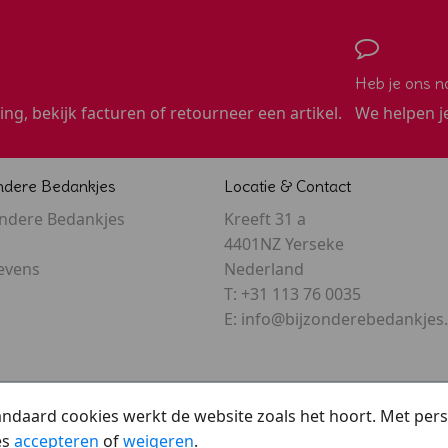
Heb je ons n
ling, bekijk facturen of retourneer een artikel.
We helpen j
ndere Bedankjes
Locatie & Contact
ondere Bedankjes
Kreeft 31 a
4401NZ Yerseke
evens
Nederland
T:
+31 113 76 0035
E:
info@bijzonderebedankjes
tandaard cookies werkt de website zoals het hoort. Met pe
es
accepteren
of
weigeren
.