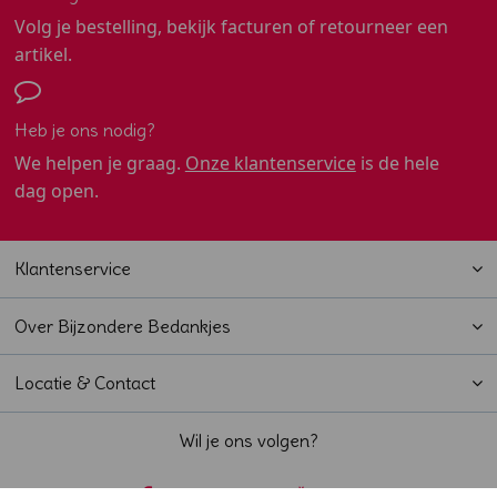
Volg je bestelling, bekijk facturen of retourneer een
artikel.
Heb je ons nodig?
We helpen je graag.
Onze klantenservice
is de hele
dag open.
Klantenservice
Over Bijzondere Bedankjes
Locatie & Contact
Wil je ons volgen?