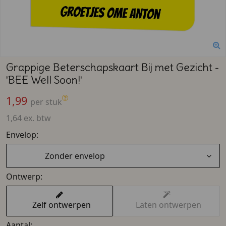
Grappige Beterschapskaart Bij met Gezicht -
'BEE Well Soon!'
1,99
per stuk
1,64 ex. btw
Envelop:
Zonder envelop
Ontwerp:
Zelf ontwerpen
Laten ontwerpen
Aantal: