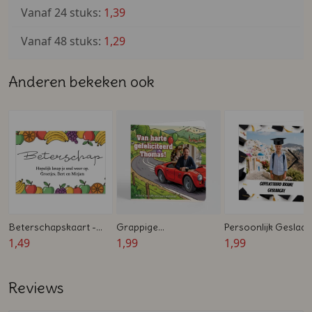
Vanaf 24 stuks:
1,39
Vanaf 48 stuks:
1,29
Anderen bekeken ook
Beterschapskaart -
Grappige
Persoonlijk Geslaa
Zelf te ontwerpen -
1,49
verjaardagskaart man
1,99
Kaartje met Foto &
1,99
Ansichtkaart
- 'Officieel een
Afstudeerhoedje
Oldtimer' - Vouwkaart
Reviews
met eigen foto