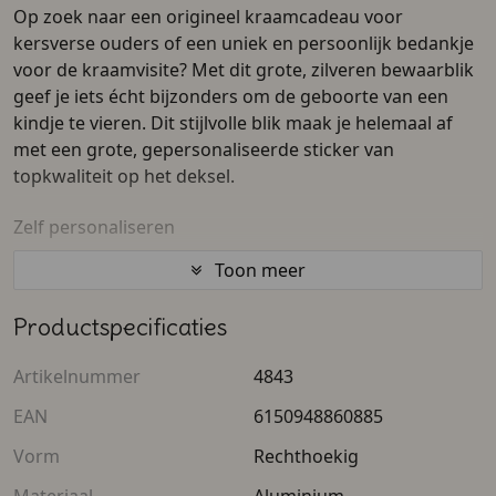
Op zoek naar een origineel kraamcadeau voor
kersverse ouders of een uniek en persoonlijk bedankje
voor de kraamvisite? Met dit grote, zilveren bewaarblik
geef je iets écht bijzonders om de geboorte van een
kindje te vieren. Dit stijlvolle blik maak je helemaal af
met een grote, gepersonaliseerde sticker van
topkwaliteit op het deksel.
Zelf personaliseren
Toon meer
In onze handige online ontwerptool kun je helemaal
zelf aan de slag. Laat het deksel haarscherp bedrukken
Productspecificaties
met de allermooiste (eerste) foto van de baby, de naam
en geboortedatum, of een lief gedichtje. Vind je het
Artikelnummer
4843
lastig om zelf iets te bedenken of op te maken? Wij
helpen je graag en bieden een
gratis ontwerpservice
!
EAN
6150948860885
Vorm
Rechthoekig
Perfect om zelf te vullen
Materiaal
Aluminium