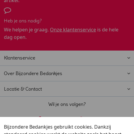
artikel.
Heb je ons nodig?
We helpen je graag.
Onze klantenservice
is de hele
dag open.
Klantenservice
Over Bijzondere Bedankjes
Locatie & Contact
Wil je ons volgen?
Bijzondere Bedankjes gebruikt cookies. Dankzij