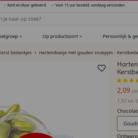
Kant en klaar geleverd
Voor 15 uur besteld, vandaag verzonden
nnen Bijzondere Bedankjes
doelgroep
Op productsoort
Persoonlijk & g
Kerst bedankjes
Hartendoosje met gouden snoepjes - Kerstbeda
Harten
Kerstb
2,09
pe
1,92 ex. 
Chocolad
Goud/
Ontwerp