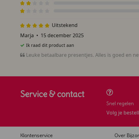
Uitstekend
Marja
•
15 december 2025
Ik raad dit product aan
Leuke betaalbare presentjes. Alles is goed en netj
Service & contact
Snel regelen
Volg je bestel
Klantenservice
Over Bijzo