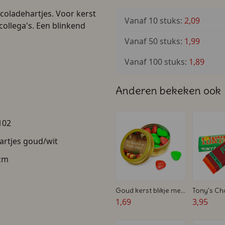
oladehartjes. Voor kerst
Vanaf 10 stuks:
2,09
collega's. Een blinkend
Vanaf 50 stuks:
1,99
Vanaf 100 stuks:
1,89
Anderen bekeken ook
102
artjes goud/wit
 cm
Goud kerst blikje met
Tony's Ch
snoepjes -
1,69
reep - Per
3,95
Feestdagen bedankje
kerst bed