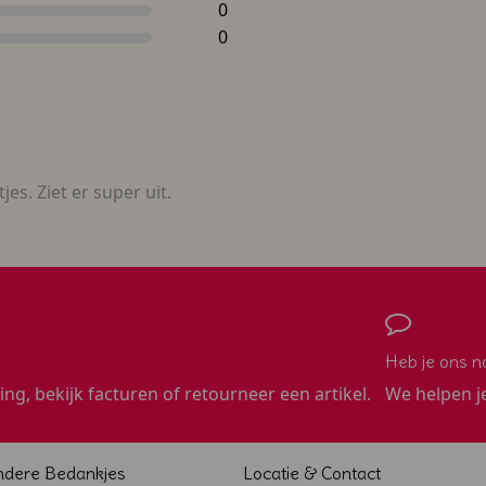
0
0
es. Ziet er super uit.
Heb je ons n
ling, bekijk facturen of retourneer een artikel.
We helpen j
ndere Bedankjes
Locatie & Contact