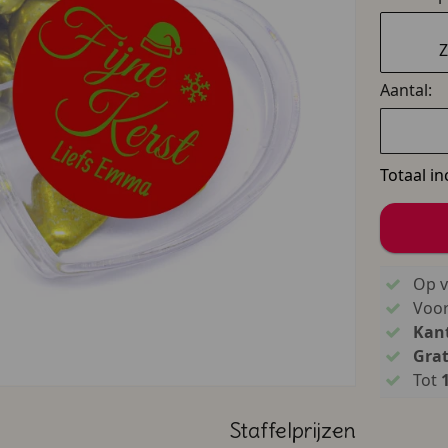
Z
Aantal:
Totaal in
Op v
Voo
Kant
Grat
Tot
Staffelprijzen