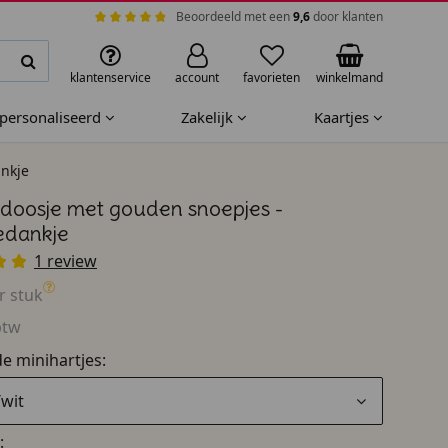
Beoordeeld met een
9,6
door klanten
klantenservice
account
favorieten
winkelmand
epersonaliseerd
Zakelijk
Kaartjes
nkje
doosje met gouden snoepjes -
edankje
1 review
r stuk
btw
e minihartjes:
wit
: