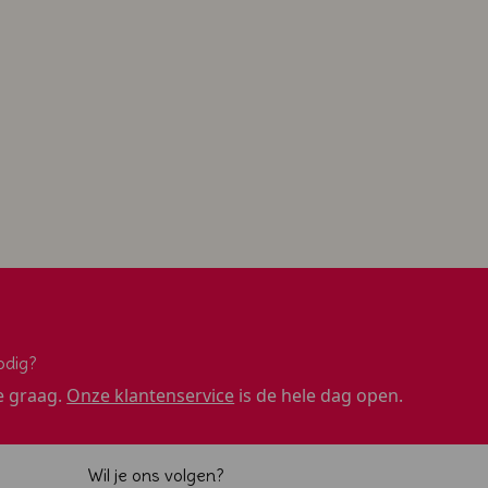
odig?
e graag.
Onze klantenservice
is de hele dag open.
Wil je ons volgen?