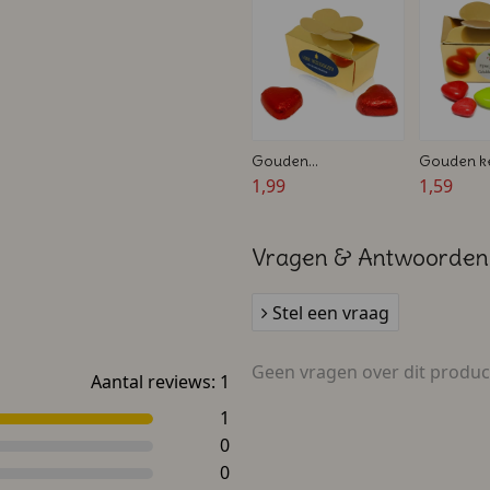
Gouden
Gouden ke
bonbondoosje gevuld
1,99
nieuwjaar
1,59
met bonbons -
Gevuld m
Kerstbedankje
snoephart
Vragen & Antwoorden
Stel een vraag
Geen vragen over dit produc
Aantal reviews:
1
1
0
0