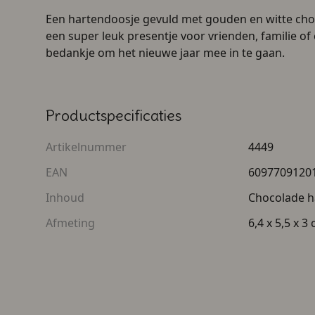
Een hartendoosje gevuld met gouden en witte choc
een super leuk presentje voor vrienden, familie of 
bedankje om het nieuwe jaar mee in te gaan.
Productspecificaties
Artikelnummer
4449
EAN
6097709120
Inhoud
Chocolade h
Afmeting
6,4 x 5,5 x 3