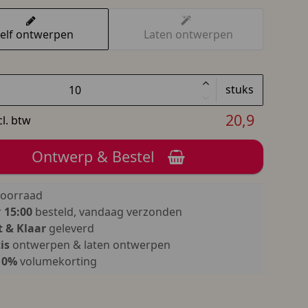
elf ontwerpen
Laten ontwerpen
stuks
20,9
cl. btw
Ontwerp & Bestel
oorraad
r
15:00
besteld, vandaag verzonden
 & Klaar
geleverd
is
ontwerpen & laten ontwerpen
10%
volumekorting