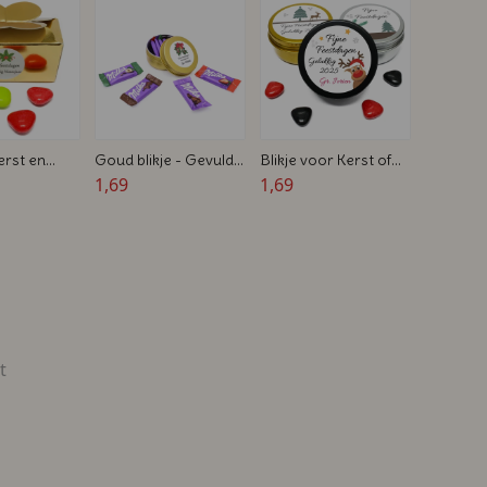
rst en
Goud blikje - Gevuld
Blikje voor Kerst of
 doosje -
met Milka chocolade
1,69
Nieuwjaar - Zwart,
1,69
et
- Feestdagen
Goud of Zilver - 5,7 x
jes
bedankje
2,7 cm
t