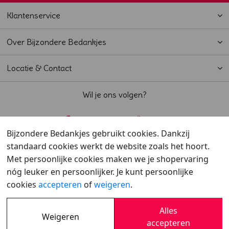
Klantenservice
Over Bijzondere Bedankjes
Locatie & Contact
Wil je ons volgen?
Bijzondere Bedankjes gebruikt cookies. Dankzij
standaard cookies werkt de website zoals het hoort.
Beoordeeld met een
9,6
door klanten
Met persoonlijke cookies maken we je shopervaring
nóg leuker en persoonlijker. Je kunt persoonlijke
cookies
accepteren
of
weigeren
.
Alles
Weigeren
Overzicht
•
Verzending
•
Cookies
•
Privacy
accepteren