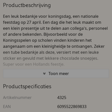
Productbeschrijving
Een leuk bedankje voor koningsdag, een nationale
feestdag op 27 april. Een dag die het leuk maakt om
een klein presentje uit te delen aan collega's, personeel
of andere bekenden. Bijvoorbeeld voor de
Koningsspelen op scholen vinden kinderen het
aangenaam om een kleinigheidje te ontvangen. Zeker
een tube bedankje als deze, versiert met een leuke
sticker en gevuld met lekkere chocolade snoepjes.
Super voor een Hollands feestje.
Toon meer
Goed om te weten:
Productspecificaties
De chocolade hartjes zijn beschikbaar in het oranje,
of in het rood-wit-blauw. In het feestthema voor
Artikelnummer
4325
onze koning natuurlijk.
De tube is gevuld met ongeveer 25 snoepjes
EAN
6095522869833