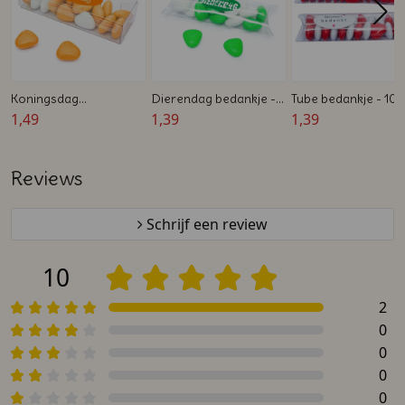
Koningsdag
Dierendag bedankje -
Tube bedankje - 10 
Cadeaudoosjes –
1,49
Tube gevuld met
1,39
Gevuld met
1,39
Traktaties in Hollandse
snoepjes
Chocoladesnoepjes
Kleuren
Bedrukte Sticker
Reviews
Schrijf een review
10
2
0
0
0
0