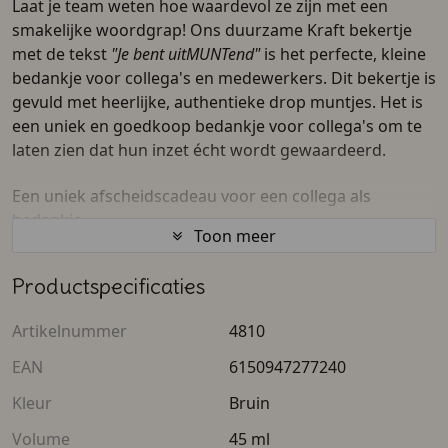
Laat je team weten hoe waardevol ze zijn met een
smakelijke woordgrap! Ons duurzame Kraft bekertje
met de tekst
"Je bent uitMUNTend"
is het perfecte, kleine
bedankje voor collega's en medewerkers. Dit bekertje is
gevuld met heerlijke, authentieke drop muntjes. Het is
een uniek en goedkoop bedankje voor collega's om te
laten zien dat hun inzet écht wordt gewaardeerd.
Een uniek afscheidscadeau voor een collega als
bedankje
Toon meer
Gaat er iemand een nieuwe uitdaging aan, of zoek je
Productspecificaties
een leuk afscheidscadeautje als bedankje voor
collega's? Dit bekertje is een ontzettend populair
Artikelnummer
4810
afscheid collega's bedankje. Of het nu gaat om het
vieren van een jubileum, een eindejaars bedankje voor
EAN
6150947277240
medewerkers, of specifiek als bedankje voor een
Kleur
Bruin
collega in de zorg; met deze frisse en lekkere attentie
sla je de plank nooit mis. Het is een origineel bedankje
Volume
45 ml