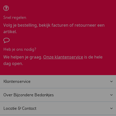
Snel regelen
Volg je bestelling, bekijk facturen of retourneer een
artikel.
Heb je ons nodig?
We helpen je graag.
Onze klantenservice
is de hele
dag open.
Klantenservice
Over Bijzondere Bedankjes
Locatie & Contact