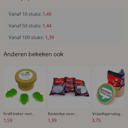
Vanaf 10 stuks:
1,49
Vanaf 50 stuks:
1,44
Vanaf 100 stuks:
1,39
Anderen bekeken ook
Kraft beker met
Bedankje voor
Vrijwilligersdag
persoonlijke sticker -
1,59
vrijwilligers - Zakje
1,99
bedankje - Kraft
3,75
Opkikkertje voor de
drop met persoonlijke
bekertje met Venco