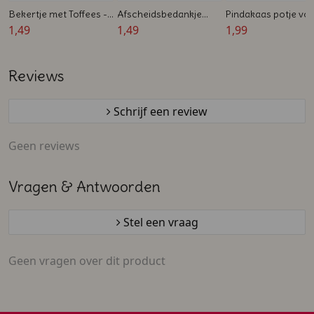
Bekertje met Toffees -
Afscheidsbedankje
Pindakaas potje vo
Bedrukt - 45 ml -
1,49
voor collega's -
1,49
afscheid collega's -
1,99
Bedankje voor
Bekertje gevuld met
smeer 'm
afscheid van collega's
snoepjes
Reviews
Schrijf een review
Geen reviews
Vragen & Antwoorden
Stel een vraag
Geen vragen over dit product