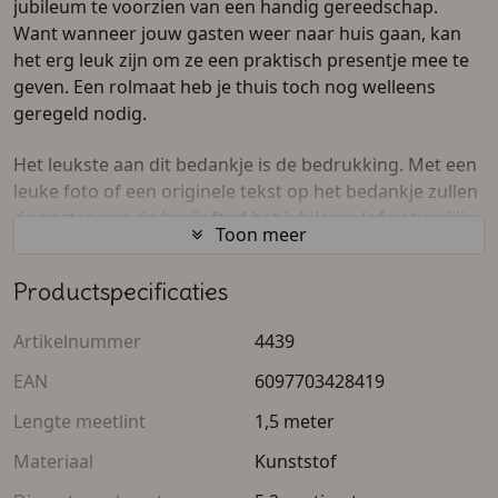
jubileum te voorzien van een handig gereedschap.
Want wanneer jouw gasten weer naar huis gaan, kan
het erg leuk zijn om ze een praktisch presentje mee te
geven. Een rolmaat heb je thuis toch nog welleens
geregeld nodig.
Het leukste aan dit bedankje is de bedrukking. Met een
leuke foto of een originele tekst op het bedankje zullen
de gasten van de bruiloft of het jubileum (of natuurlijk
Toon meer
een ander feest of evenement), jouw top feest niet
zomaar vergeten en er nog eens aan terugdenken.
Productspecificaties
Een originele tekst of afbeelding krijg je op het
Artikelnummer
4439
bedankje door deze sticker zelf te ontwerpen of te
laten ontwerpen door ons.
EAN
6097703428419
Lengte meetlint
1,5 meter
De rolmaat is beschikbaar in het zwart en wit. Verder is
het goed om te weten dat het meetlint anderhalve
Materiaal
Kunststof
meter lang is.