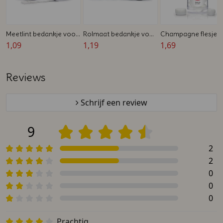
Meetlint bedankje voor
Rolmaat bedankje voor
Champagne flesje 
een huwelijk/jubileum -
1,09
collega's - Bedrukt -
1,19
huwelijken - Bedruk
1,69
Bedrukt - Wit
Zwart
Reviews
Schrijf een review
9
2
2
0
0
0
Prachtig