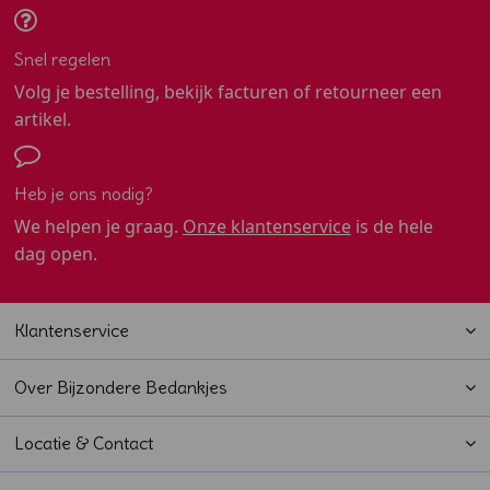
Snel regelen
Volg je bestelling, bekijk facturen of retourneer een
artikel.
Heb je ons nodig?
We helpen je graag.
Onze klantenservice
is de hele
dag open.
Klantenservice
Over Bijzondere Bedankjes
Locatie & Contact