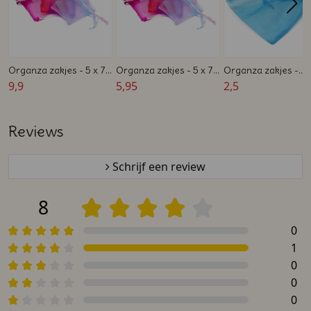
Organza zakjes - 5 x 7
Organza zakjes - 5 x 7
Organza zakjes -
cm - Wit, Roze, Blauw,
9,9
cm - Wit, Roze, Blauw,
5,95
Blauw - 12 x 8 cm - 
2,5
Paars, Rood of Fuchsia
Paars, Rood of Fuchsia
10 stuks - Zelfmaak
- 100 stuks
- 50 stuks
bedankje
Reviews
Schrijf een review
8
0
1
0
0
0