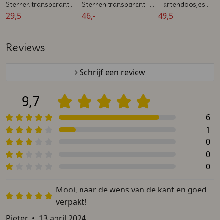
Sterren transparant
Sterren transparant -
Hartendoosjes
met deksel - 50 stuks
29,5
Per 102 stuks -
46,-
transparant - Per 1
49,5
Zelfmaak bedankje
stuks - Zelfmaak
bedankje
Reviews
Schrijf een review
9,7
6
1
0
0
0
Mooi, naar de wens van de kant en goed
verpakt!
Pieter
•
13 april 2024