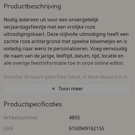
Productbeschrijving
Nodig iedereen uit voor een onvergetelijk
verjaardagsfeestje met een vrolijke roze
uitnodigingskaart. Deze stijlvolle uitnodiging heeft een
zachte roze achtergrond met speelse bloemetjes en is
volledig naar wens te personaliseren. Voeg eenvoudig
de naam van de jarige, leeftijd, datum, tijd, locatie en
alle overige feestinformatie toe in onze online editor.
Doordat de kaart geen foto bevat, is deze ideaal om in
grotere aantallen te bestellen en uit te delen aan
Toon meer
vriendjes, vriendinnetjes, klasgenootjes of familie. Zo
maak je in een handomdraai een persoonlijke
Productspecificaties
uitnodiging die perfect past bij ieder
meisjesverjaardagsfeest.
Artikelnummer
4855
De voor- en achterkant zijn volledig naar wens aan te
EAN
6150949162155
passen. Pas de teksten, namen, leeftijd en