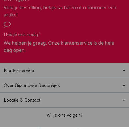
Volg je bestelling, bekijk facturen of retourneer een
artikel.
Heb je ons nodig?
We helpen je graag.
Onze klantenservice
is de hele
dag open.
Klantenservice
Over Bijzondere Bedankjes
Locatie & Contact
Wil je ons volgen?