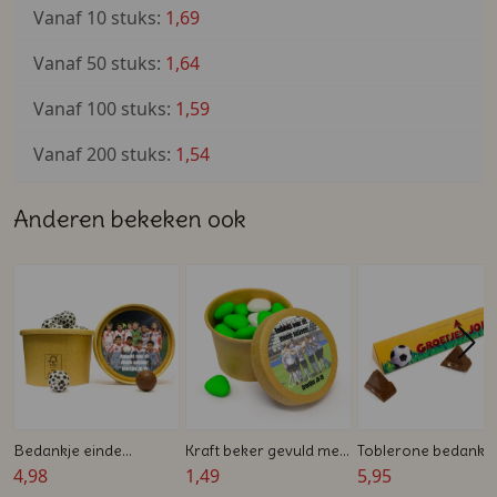
Ideaal voor jeugdteams én seniorenteams
Vanaf 10 stuks:
1,69
Perfect voor einde seizoen, kampioenschap,
Vanaf 50 stuks:
1,64
toernooi of voetbalfeest
Vanaf 100 stuks:
1,59
Vanaf 200 stuks:
1,54
Anderen bekeken ook
Bedankje einde
Kraft beker gevuld met
Toblerone bedankje
voetbalseizoen
4,98
snoepjes - Voetbal
1,49
voetbaltrainer
5,95
bedankje