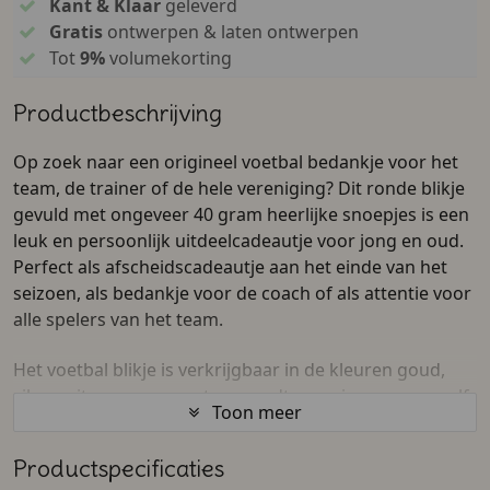
Kant & Klaar
geleverd
Gratis
ontwerpen & laten ontwerpen
Tot
9%
volumekorting
Productbeschrijving
Op zoek naar een origineel voetbal bedankje voor het
team, de trainer of de hele vereniging? Dit ronde blikje
gevuld met ongeveer 40 gram heerlijke snoepjes is een
leuk en persoonlijk uitdeelcadeautje voor jong en oud.
Perfect als afscheidscadeautje aan het einde van het
seizoen, als bedankje voor de coach of als attentie voor
alle spelers van het team.
Het voetbal blikje is verkrijgbaar in de kleuren goud,
zilver, wit, roze en zwart en wordt voorzien van een zelf
Toon meer
te ontwerpen print. Voeg eenvoudig een naam,
teamfoto, clublogo, actiefoto, rugnummer of
Productspecificaties
persoonlijke tekst toe en maak een uniek