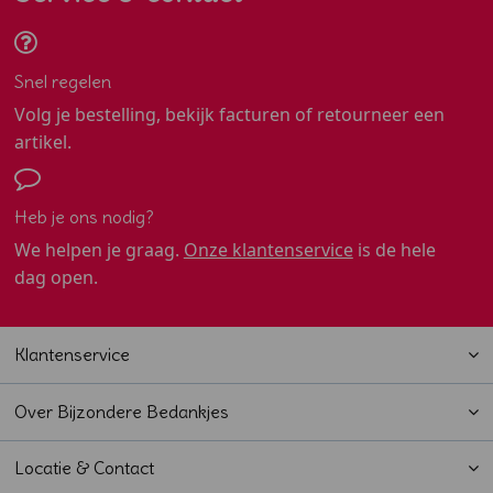
Snel regelen
Volg je bestelling, bekijk facturen of retourneer een
artikel.
Heb je ons nodig?
We helpen je graag.
Onze klantenservice
is de hele
dag open.
Klantenservice
Over Bijzondere Bedankjes
Locatie & Contact