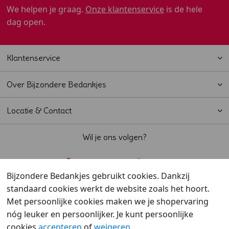
We helpen je graag.
Onze klantenservice
is de hele
dag open.
Klantenservice
Over Bijzondere Bedankjes
Locatie & Contact
Wil je ons volgen?
Bijzondere Bedankjes gebruikt cookies. Dankzij
standaard cookies werkt de website zoals het hoort.
Beoordeeld met een
9,6
door klanten
Met persoonlijke cookies maken we je shopervaring
nóg leuker en persoonlijker. Je kunt persoonlijke
cookies
accepteren
of
weigeren
.