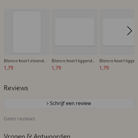
Blanco kaart staand
Blanco kaart liggend
Blanco kaart liggen
A6 ronde hoeken -
1,79
A6 - Dubbelzijdig - Zelf
1,79
A6 ronde hoeken -
1,79
Dubbelzijdig - Zelf
ontwerpen
Dubbelzijdig - Zelf
ontwerpen
ontwerpen
Reviews
Schrijf een review
Geen reviews
Vragen & Antwoorden