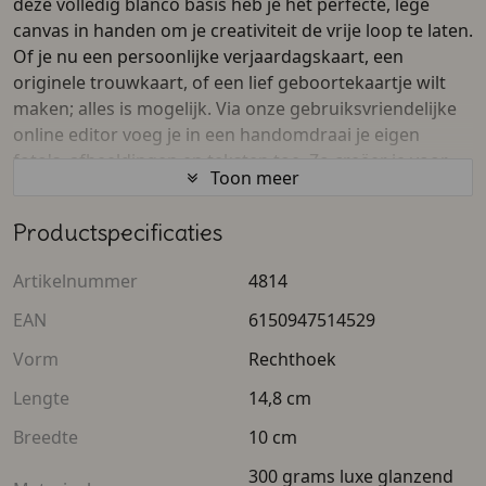
deze volledig blanco basis heb je het perfecte, lege
canvas in handen om je creativiteit de vrije loop te laten.
Of je nu een persoonlijke verjaardagskaart, een
originele trouwkaart, of een lief geboortekaartje wilt
maken; alles is mogelijk. Via onze gebruiksvriendelijke
online editor voeg je in een handomdraai je eigen
foto's, afbeeldingen en teksten toe. Zo creëer je voor
Toon meer
elke gelegenheid, van feestelijke uitnodigingen tot
zakelijke visitekaartjes exact het ontwerp dat je voor
Productspecificaties
ogen hebt.
Professionele kwaliteit
Artikelnummer
4814
Jouw eigen ontwerp verdient natuurlijk de beste
EAN
6150947514529
kwaliteit. Daarom wordt je creatie dubbelzijdig en
Vorm
Rechthoek
haarscherp in full-color afgedrukt, zodat de kleuren
echt van het papier spatten.
Lengte
14,8 cm
Breedte
10 cm
Formaat:
A6 (10 x 14,8 cm)
300 grams luxe glanzend
Materiaal:
Stevig 300 grams luxe glanzend papier