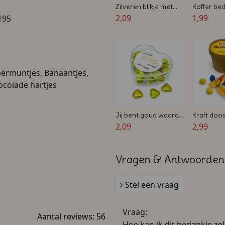
Zilveren blikje met
Koffer be
lipje - Gevuld met
2,09
snoep
1,99
195
snoep - Persoonlijk
bedankje
permuntjes, Banaantjes,
ocolade hartjes
Jij bent goud waard
Kraft doo
Bedankje -
2,09
M&M's - 2
2,99
Transparant hart met
Afscheid c
Gouden snoepjes
Vragen & Antwoorden
Stel een vraag
Vraag:
Aantal reviews:
56
Hoe kan ik dit bedankje ze