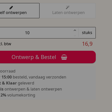
elf ontwerpen
Laten ontwerpen
stuks
16,9
cl. btw
Ontwerp & Bestel
oorraad
r
15:00
besteld, vandaag verzonden
 & Klaar
geleverd
is
ontwerpen & laten ontwerpen
12%
volumekorting