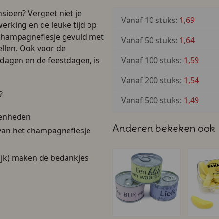
sioen? Vergeet niet je
Vanaf 10 stuks:
1,69
rking en de leuke tijd op
champagneflesje gevuld met
Vanaf 50 stuks:
1,64
tellen. Ook voor de
Vanaf 100 stuks:
1,59
dagen en de feestdagen, is
Vanaf 200 stuks:
1,54
?
Vanaf 500 stuks:
1,49
egenheden
Anderen bekeken ook
 van het champagneflesje
lijk) maken de bedankjes