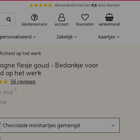
Beoordeeld met een
9,6
door klanten
klantenservice
account
favorieten
winkelmand
epersonaliseerd
Zakelijk
Kaartjes
fscheid op het werk
gne flesje goud - Bedankje voor
id op het werk
56 reviews
r stuk
btw
Chocolade minihartjes gemengd
: