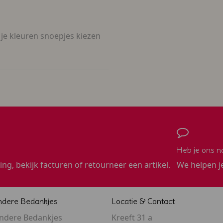
 je kleuren snoepjes kiezen
Heb je ons n
ling, bekijk facturen of retourneer een artikel.
We helpen j
ndere Bedankjes
Locatie & Contact
ondere Bedankjes
Kreeft 31 a