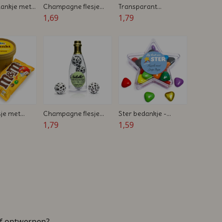
dankje met
Champagne flesje
Transparant
zilver -
1,69
Hartendoosje -
1,79
Afscheidsbedankje
Gevuld met Dropjes -
voor collega's
Zakelijk bedankje
sje met
Champagne flesje
Ster bedankje -
50 ml -
gevuld met
1,79
Afscheid bedankje
1,59
ollega's
voetballen -
voor collega's
Afscheidsbedankje
voor collega's
lf ontwerpen?