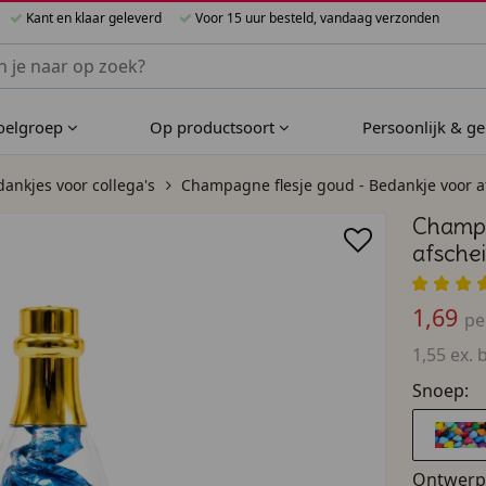
Kant en klaar geleverd
Voor 15 uur besteld, vandaag verzonden
nnen Bijzondere Bedankjes
doelgroep
Op productsoort
Persoonlijk & g
ankjes voor collega's
Champagne flesje goud - Bedankje voor a
Champa
afsche
1,69
pe
1,55 ex. 
Snoep:
Ontwerp