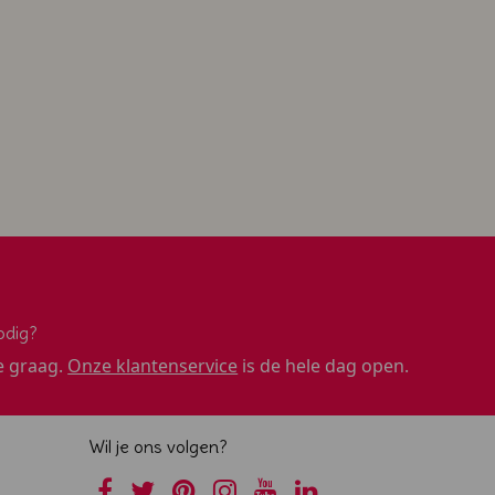
odig?
e graag.
Onze klantenservice
is de hele dag open.
Wil je ons volgen?