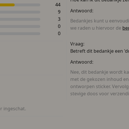
44
Antwoord:
9
3
Bedankjes kunt u eenvoud
0
we raden u hiervoor de
be
0
Vraag:
Betreft dit bedankje een 'd
Antwoord:
Nee, dit bedankje wordt ka
met de gekozen inhoud en 
ontworpen sticker. Vervol
stevige doos voor verzend
er ingeschat.