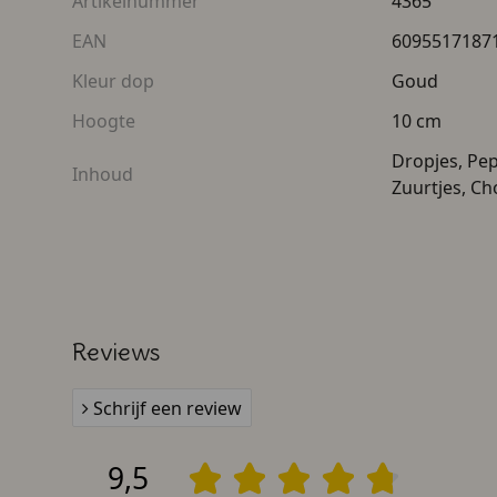
Artikelnummer
4365
EAN
6095517187
Kleur dop
Goud
Hoogte
10 cm
Dropjes, Pe
Inhoud
Zuurtjes, Ch
Reviews
Schrijf een review
9,5