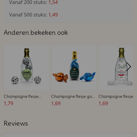
Vanaf 200 stuks:
1,54
Vanaf 500 stuks:
1,49
Anderen bekeken ook
Champagne flesje
Champagne flesje goud
Champagne flesje 
gevuld met voetballen -
1,79
- Bedankje voor
1,69
huwelijken - Bedruk
1,69
Afscheidsbedankje
afscheid op het werk
voor collega's
Reviews