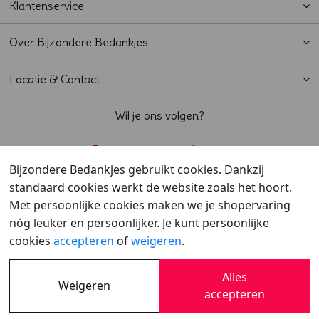
Klantenservice
Over Bijzondere Bedankjes
Locatie & Contact
Wil je ons volgen?
Bijzondere Bedankjes gebruikt cookies. Dankzij
standaard cookies werkt de website zoals het hoort.
Beoordeeld met een
9,6
door klanten
Met persoonlijke cookies maken we je shopervaring
nóg leuker en persoonlijker. Je kunt persoonlijke
cookies
accepteren
of
weigeren
.
Alles
Weigeren
Overzicht
•
Verzending
•
Cookies
•
Privacy
accepteren
© 2007 - 2026 - Bijzondere Bedankjes