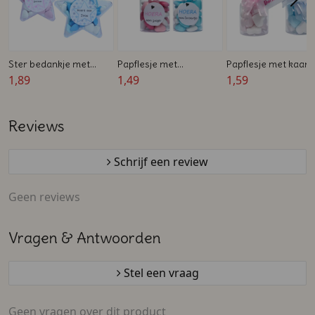
Ster bedankje met
Papflesje met
Papflesje met kaart
leuke sticker en gevuld
1,89
Chocolade Hartjes -
1,49
en gevuld - wit - roze -
1,59
met snoep
Blauw of Roze -
blauw - Geboorte
Bedrukt - Geboorte
Bedankje
Reviews
bedankje
Schrijf een review
Geen reviews
Vragen & Antwoorden
Stel een vraag
Geen vragen over dit product