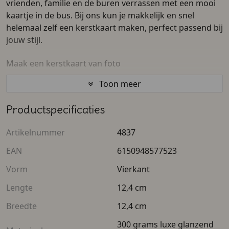
vrienden, familie en de buren verrassen met een mooi
kaartje in de bus. Bij ons kun je makkelijk en snel
helemaal zelf een kerstkaart maken, perfect passend bij
jouw stijl.
Maak een kerstkaart van foto
Toon meer
Kies de mooiste, grappigste of meest sfeervolle
familiefoto uit en upload deze in onze handige online
Productspecificaties
ontwerptool. Zo creëer je in slechts een paar
muisklikken een unieke en leuke kerstkaart. Onze
Artikelnummer
4837
fotokaarten zijn ontzettend leuk om weg te geven als
kerstgroet aan de buren en verre vrienden, maar je
EAN
6150948577523
kunt ze ook perfect gebruiken als feestelijke
Vorm
Vierkant
uitnodiging voor jullie aanstaande kerstdiner!
Lengte
12,4 cm
Voeg je eigen leuke kerstwensen toe
Breedte
12,4 cm
Een stralende familiefoto is natuurlijk fantastisch, maar
300 grams luxe glanzend