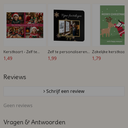
Kerstkaart - Zelf te
Zelf te personaliseren
Zakelijke kerstkaart
ontwerpen -
1,49
kerstkaart met foto
1,99
met kerstman en
1,79
Ansichtkaart
van je kinderen – Fijne
Rudolph – Groene 
Feestdagen!
kerstkaart dubbelzij
Reviews
Schrijf een review
Geen reviews
Vragen & Antwoorden