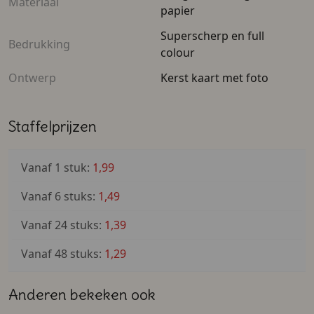
Materiaal
een persoonlijke boodschap maakt de verrassing
papier
helemaal compleet. Voeg zelf een lieve of grappige
Superscherp en full
tekst toe. Schrijf specifieke en leuke kerstwensen op
Bedrukking
colour
voor familieleden of gebruik de achterkant voor een
warm woordje richting de kennissenkring. Zelf een
Ontwerp
Kerst kaart met foto
kerstkaart maken was nog nooit zo eenvoudig en
persoonlijk.
Staffelprijzen
Begin direct met ontwerpen en tover een glimlach op
het gezicht van al je dierbaren!
Vanaf 1 stuk:
1,99
Vanaf 6 stuks:
1,49
Vanaf 24 stuks:
1,39
Vanaf 48 stuks:
1,29
Anderen bekeken ook