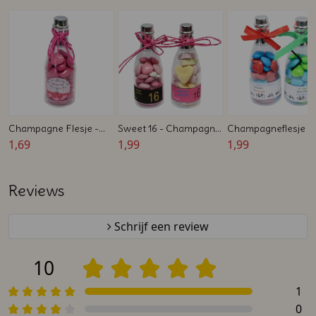
Champagne Flesje -
Sweet 16 - Champagne
Champagneflesje m
Gevuld met Snoepjes -
1,69
Flesjes - Gevuld met
1,99
Bedrukt label - Voo
1,99
Sweet 16
Chocolade Hartjes
Fietsers - Traktatie
Reviews
Schrijf een review
10
1
0